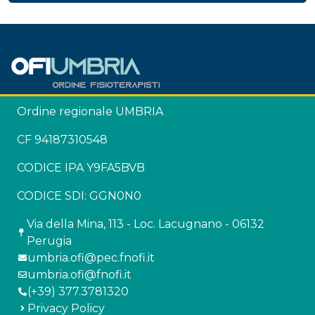
Ordine regionale UMBRIA
CF 94187310548
CODICE IPA Y9FA5BVB
CODICE SDI: GGN0N0
Via della Mina, 113 - Loc. Lacugnano - 06132
Perugia
umbria.ofi@pec.fnofi.it
umbria.ofi@fnofi.it
(+39) 377.3781320
Privacy Policy