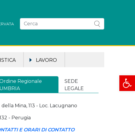
SERVATA
STICA
LAVORO
Apri la
Ordine Regionale
SEDE
UMBRIA
LEGALE
a della Mina, 113 - Loc. Lacugnano
132 - Perugia
NTATTI E ORARI DI CONTATTO