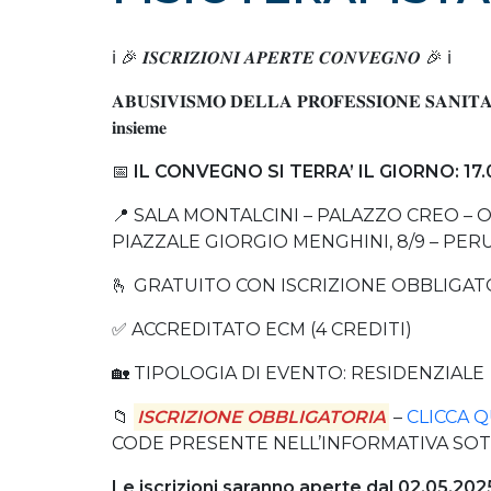
ℹ️ 🎉 𝑰𝑺𝑪𝑹𝑰𝒁𝑰𝑶𝑵𝑰 𝑨𝑷𝑬𝑹𝑻𝑬 𝑪𝑶𝑵𝑽𝑬𝑮𝑵𝑶 🎉 ℹ️
𝐀𝐁𝐔𝐒𝐈𝐕𝐈𝐒𝐌𝐎 𝐃𝐄𝐋𝐋𝐀 𝐏𝐑𝐎𝐅𝐄𝐒𝐒𝐈𝐎𝐍𝐄 𝐒𝐀𝐍𝐈𝐓𝐀𝐑𝐈𝐀
𝐢𝐧𝐬𝐢𝐞𝐦𝐞
📅
IL CONVEGNO SI TERRA’ IL GIORNO: 17.
📍 SALA MONTALCINI – PALAZZO CREO – 
PIAZZALE GIORGIO MENGHINI, 8/9 – PER
🫰 GRATUITO CON ISCRIZIONE OBBLIGAT
✅ ACCREDITATO ECM (4 CREDITI)
🏡 TIPOLOGIA DI EVENTO: RESIDENZIALE
📁
ISCRIZIONE OBBLIGATORIA
–
CLICCA Q
CODE PRESENTE NELL’INFORMATIVA SO
Le iscrizioni saranno aperte dal 02.05.20