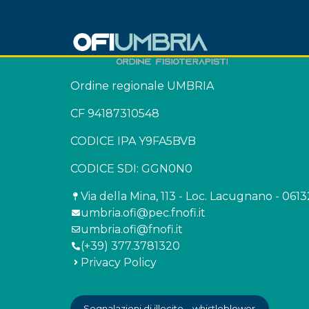
Ordine regionale UMBRIA
CF 94187310548
CODICE IPA Y9FA5BVB
CODICE SDI: GGN0N0
Via della Mina, 113 - Loc. Lacugnano - 061
umbria.ofi@pec.fnofi.it
umbria.ofi@fnofi.it
(+39) 377.3781320
Privacy Policy
Segnalazioni di illecito – whistleblower