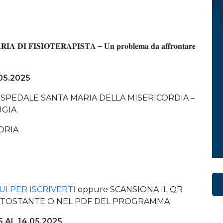
 𝐃𝐈 𝐅𝐈𝐒𝐈𝐎𝐓𝐄𝐑𝐀𝐏𝐈𝐒𝐓𝐀 – 𝐔𝐧 𝐩𝐫𝐨𝐛𝐥𝐞𝐦𝐚 𝐝𝐚 𝐚𝐟𝐟𝐫𝐨𝐧𝐭𝐚𝐫𝐞
05.2025
OSPEDALE SANTA MARIA DELLA MISERICORDIA –
UGIA
ORIA
UI PER ISCRIVERTI
oppure SCANSIONA IL QR
TTOSTANTE O NEL PDF DEL PROGRAMMA
25 AL 14.05.2025