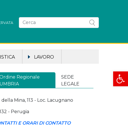
SERVATA
STICA
LAVORO
Apri la
Ordine Regionale
SEDE
UMBRIA
LEGALE
a della Mina, 113 - Loc. Lacugnano
132 - Perugia
NTATTI E ORARI DI CONTATTO