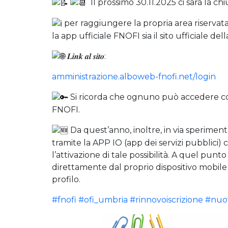
Il prossimo 30.11.2025 ci sarà la c
per raggiungere la propria area riservata
la app ufficiale FNOFI sia il sito ufficiale del
𝑳𝒊𝒏𝒌 𝒂𝒍 𝒔𝒊𝒕𝒐:
amministrazione.alboweb-fnofi.net/login
Si ricorda che ognuno può accedere con 
FNOFI.
Da quest’anno, inoltre, in via sperimen
tramite la APP IO (app dei servizi pubblici)
l’attivazione di tale possibilità. A quel pun
direttamente dal proprio dispositivo mobile 
profilo.
#fnofi
#ofi_umbria
#rinnovoiscrizione
#nuov