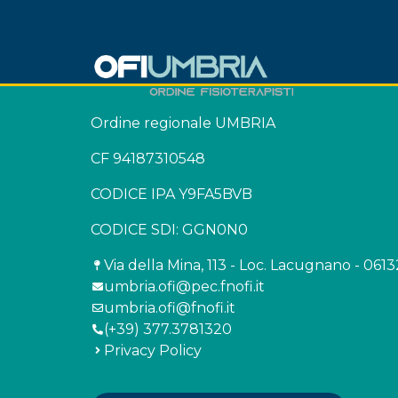
Ordine regionale UMBRIA
CF 94187310548
CODICE IPA Y9FA5BVB
CODICE SDI: GGN0N0
Via della Mina, 113 - Loc. Lacugnano - 061
umbria.ofi@pec.fnofi.it
umbria.ofi@fnofi.it
(+39) 377.3781320
Privacy Policy