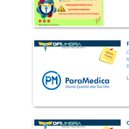
O
f
R
L