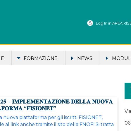
Log In in AREA RI
ME
FORMAZIONE
NEWS
MODULI
𝟎𝟐𝟓 – 𝐈𝐌𝐏𝐋𝐄𝐌𝐄𝐍𝐓𝐀𝐙𝐈𝐎𝐍𝐄 𝐃𝐄𝐋𝐋𝐀 𝐍𝐔𝐎𝐕𝐀
𝐀𝐅𝐎𝐑𝐌𝐀 “𝐅𝐈𝐒𝐈𝐎𝐍𝐄𝐓”
Vi
la nuova piattaforma per gli iscritti FISIONET,
06
le al link anche tramite il sito della FNOFI.Si tratta