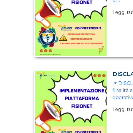
di…
Leggi tut
DISCL
📌 DISC
finalità
operativo
Leggi tut