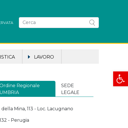
SERVATA
STICA
LAVORO
Apri la
Ordine Regionale
SEDE
UMBRIA
LEGALE
a della Mina, 113 - Loc. Lacugnano
132 - Perugia