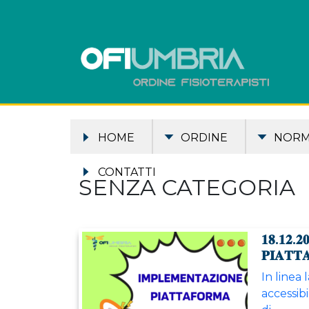
HOME
ORDINE
NOR
CONTATTI
SENZA CATEGORIA
𝟏𝟖.𝟏𝟐.
𝐏𝐈𝐀𝐓𝐓
In linea 
accessibi