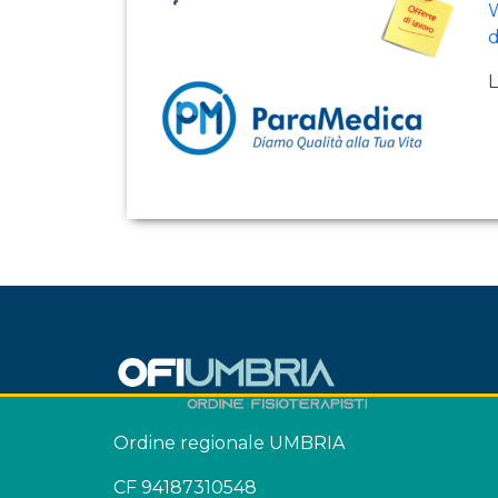
W
d
L
Ordine regionale UMBRIA
CF 94187310548