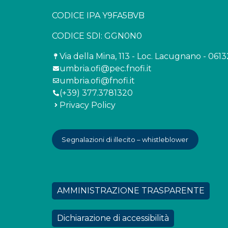
CODICE IPA Y9FA5BVB
CODICE SDI: GGN0N0
Via della Mina, 113 - Loc. Lacugnano - 061
umbria.ofi@pec.fnofi.it
umbria.ofi@fnofi.it
(+39) 377.3781320
Privacy Policy
Segnalazioni di illecito – whistleblower
AMMINISTRAZIONE TRASPARENTE
Dichiarazione di accessibilità