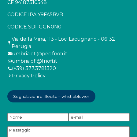
CF 94187310548
CODICE IPA Y9FA5BVB
CODICE SDI: GGN0N0
Via della Mina, 113 - Loc. Lacugnano - 06132
Perugia
umbria.ofi@pec.fnofi.it
umbria.ofi@fnofi.it
(+39) 377.3781320
Privacy Policy
Segnalazioni di illecito – whistleblower