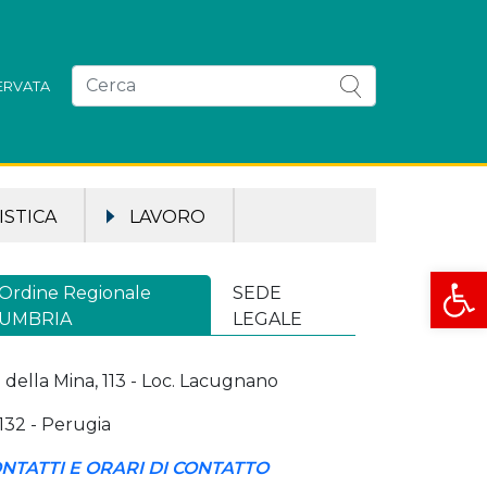
SERVATA
STICA
LAVORO
Apri la
Ordine Regionale
SEDE
UMBRIA
LEGALE
a della Mina, 113 - Loc. Lacugnano
132 - Perugia
NTATTI E ORARI DI CONTATTO