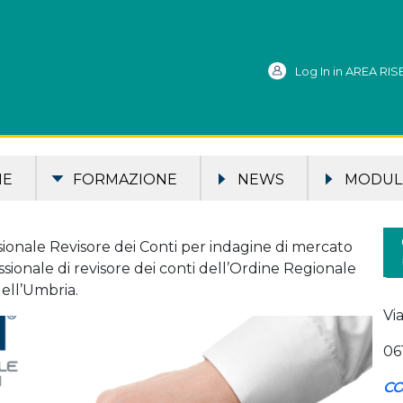
Log In in AREA RI
ME
FORMAZIONE
NEWS
MODULI
sionale Revisore dei Conti per indagine di mercato
ssionale di revisore dei conti dell’Ordine Regionale
dell’Umbria.
Vi
06
CO