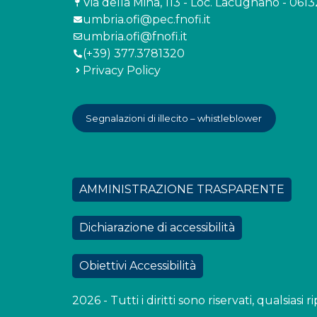
Via della Mina, 113 - Loc. Lacugnano - 061
umbria.ofi@pec.fnofi.it
umbria.ofi@fnofi.it
(+39) 377.3781320
Privacy Policy
Segnalazioni di illecito – whistleblower
AMMINISTRAZIONE TRASPARENTE
Dichiarazione di accessibilità
Obiettivi Accessibilità
2026 - Tutti i diritti sono riservati, qualsias