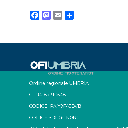
Facebook
Mastodon
Email
Condividi
Ordine regionale UMBRIA
CF 94187310548
CODICE IPA Y9FA5BVB
CODICE SDI: GGN0N0