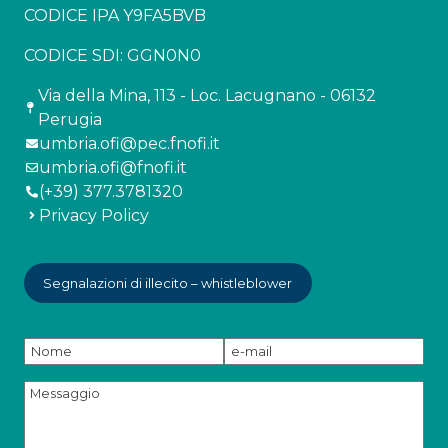
CODICE IPA Y9FA5BVB
CODICE SDI: GGN0N0
Via della Mina, 113 - Loc. Lacugnano - 06132
Perugia
umbria.ofi@pec.fnofi.it
umbria.ofi@fnofi.it
(+39) 377.3781320
Privacy Policy
Segnalazioni di illecito – whistleblower