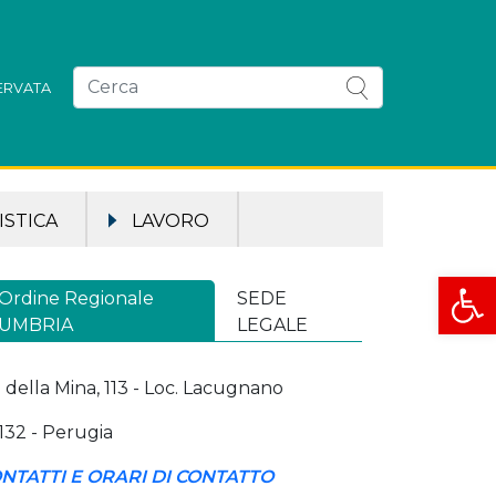
SERVATA
STICA
LAVORO
Apri la
Ordine Regionale
SEDE
UMBRIA
LEGALE
a della Mina, 113 - Loc. Lacugnano
132 - Perugia
NTATTI E ORARI DI CONTATTO