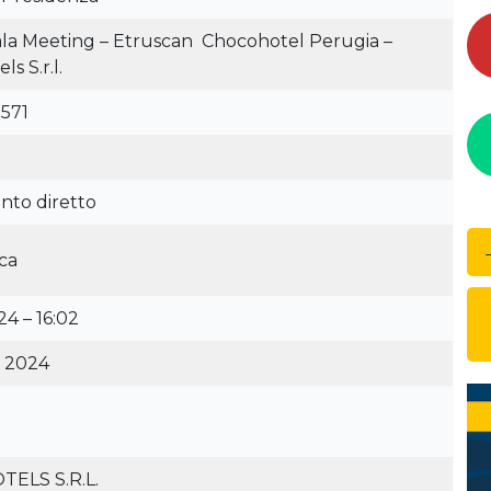
Sala Meeting – Etruscan Chocohotel Perugia –
s S.r.l.
571
nto diretto
ca
4 – 16:02
e 2024
ELS S.R.L.