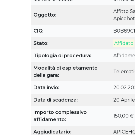
Affitto 
Oggetto:
Apicehotel
CIG:
B0B89C1
Stato:
Affidato
Tipologia di procedura:
Affidame
Modalità di espletamento
Telemati
della gara:
Data invio:
20.02.202
Data di scadenza:
20 April
Importo complessivo
150,00 €
affidamento:
Aggiudicatario:
APICEHOT