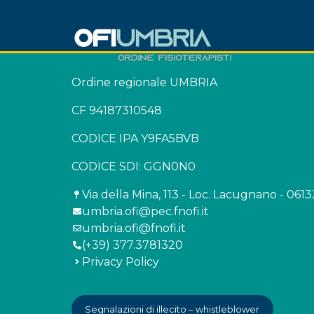
Ordine regionale UMBRIA
CF 94187310548
CODICE IPA Y9FA5BVB
CODICE SDI: GGN0N0
Via della Mina, 113 - Loc. Lacugnano - 061
umbria.ofi@pec.fnofi.it
umbria.ofi@fnofi.it
(+39) 377.3781320
Privacy Policy
Segnalazioni di illecito – whistleblower