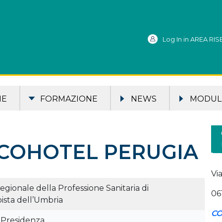
Log In in AREA RI
ME
FORMAZIONE
NEWS
MODULI
COHOTEL PERUGIA
Vi
gionale della Professione Sanitaria di
06
pista dell’Umbria
CO
i Presidenza