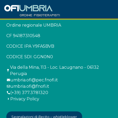
Ordine regionale UMBRIA
CF 94187310548
CODICE IPA Y9FA5BVB
CODICE SDI: GGN0N0
Via della Mina, 113 - Loc. Lacugnano - 06132
Perugia
umbria.ofi@pec.fnofi.it
umbria.ofi@fnofi.it
(+39) 377.3781320
Privacy Policy
Segnalazioni di illecito – whistleblower