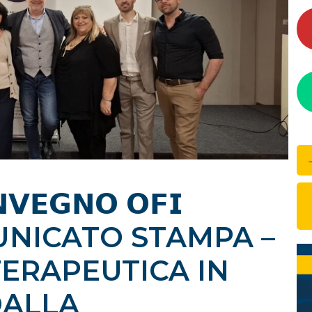
𝗘𝗚𝗡𝗢 𝗢𝗙𝗜
COMUNICATO STAMPA –
TERAPEUTICA IN
DALLA