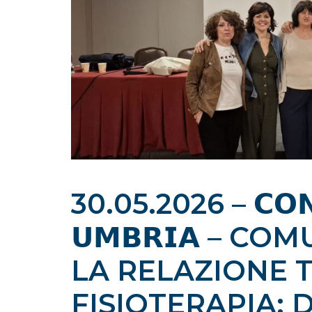
30.05.2026 – 𝗖𝗢𝗡
𝗨𝗠𝗕𝗥𝗜𝗔 – 
LA RELAZIONE 
FISIOTERAPIA: 