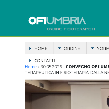
HOME
ORDINE
NOR
CONTATTI
Home
»
30.05.2026 – 𝗖𝗢𝗡𝗩𝗘𝗚𝗡𝗢 𝗢𝗙
TERAPEUTICA IN FISIOTERAPIA: DALLA N