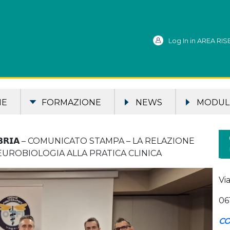
Log In in AREA RI
ME
FORMAZIONE
NEWS
MODULI
 𝗨𝗠𝗕𝗥𝗜𝗔 – COMUNICATO STAMPA – LA RELAZIONE
EUROBIOLOGIA ALLA PRATICA CLINICA
Vi
06
CO