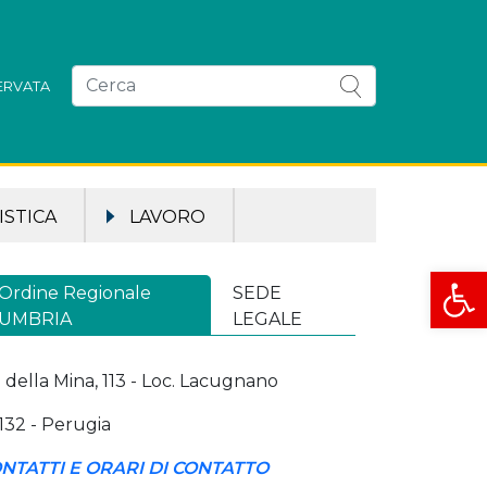
SERVATA
STICA
LAVORO
Apri la
Ordine Regionale
SEDE
UMBRIA
LEGALE
a della Mina, 113 - Loc. Lacugnano
132 - Perugia
NTATTI E ORARI DI CONTATTO