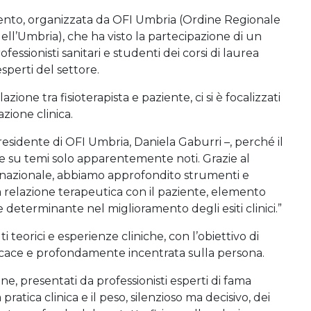
nto, organizzata da OFI Umbria (Ordine Regionale
 dell’Umbria), che ha visto la partecipazione di un
rofessionisti sanitari e studenti dei corsi di laurea
esperti del settore.
ione tra fisioterapista e paziente, ci si è focalizzati
azione clinica.
residente di OFI Umbria, Daniela Gaburri –, perché il
e su temi solo apparentemente noti. Grazie al
ternazionale, abbiamo approfondito strumenti e
relazione terapeutica con il paziente, elemento
 determinante nel miglioramento degli esiti clinici.”
i teorici e esperienze cliniche, con l’obiettivo di
cace e profondamente incentrata sulla persona.
one, presentati da professionisti esperti di fama
ratica clinica e il peso, silenzioso ma decisivo, dei