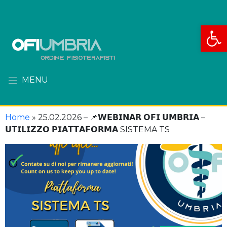
Apri la
MENU
Home
»
25.02.2026 – 📌𝗪𝗘𝗕𝗜𝗡𝗔𝗥 𝗢𝗙𝗜 𝗨𝗠𝗕𝗥𝗜𝗔 –
𝗨𝗧𝗜𝗟𝗜𝗭𝗭𝗢 𝗣𝗜𝗔𝗧𝗧𝗔𝗙𝗢𝗥𝗠𝗔 SISTEMA TS