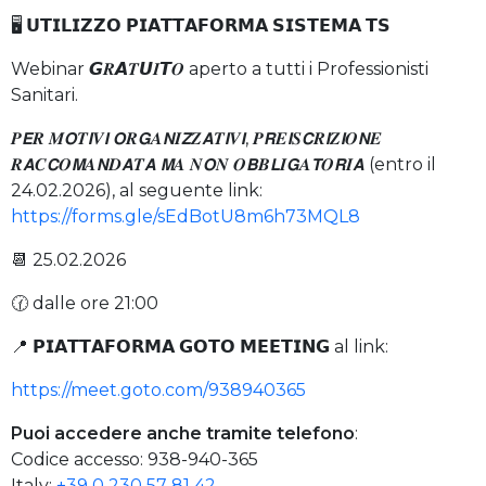
🖥️ 𝗨𝗧𝗜𝗟𝗜𝗭𝗭𝗢 𝗣𝗜𝗔𝗧𝗧𝗔𝗙𝗢𝗥𝗠𝗔 𝗦𝗜𝗦𝗧𝗘𝗠𝗔 𝗧𝗦
Webinar 𝙂𝑹𝘼𝑻𝙐𝑰𝙏𝑶 aperto a tutti i Professionisti
Sanitari.
𝑷𝙀𝑹 𝑴𝙊𝑻𝙄𝑽𝙄 𝙊𝑹𝙂𝑨𝙉𝑰𝙕𝒁𝘼𝑻𝙄𝑽𝙄, 𝑷𝙍𝑬𝙄𝑺𝘾𝑹𝙄𝒁𝙄𝑶𝙉𝑬
𝑹𝘼𝑪𝘾𝑶𝙈𝑨𝙉𝑫𝘼𝑻𝘼 𝙈𝑨 𝑵𝙊𝑵 𝑶𝘽𝑩𝙇𝑰𝙂𝑨𝙏𝑶𝙍𝑰𝘼 (entro il
24.02.2026), al seguente link:
https://forms.gle/sEdBotU8m6h73MQL8
📆 25.02.2026
🕜 dalle ore 21:00
📍 𝗣𝗜𝗔𝗧𝗧𝗔𝗙𝗢𝗥𝗠𝗔 𝗚𝗢𝗧𝗢 𝗠𝗘𝗘𝗧𝗜𝗡𝗚 al link:
https://meet.goto.com/938940365
Puoi accedere anche tramite telefono
:
Codice accesso: 938-940-365
Italy:
+39 0 230 57 81 42