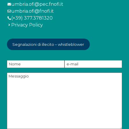
umbria.ofi@pec.fnofi.it
umbria.ofi@fnofi.it
(+39) 377.3781320
Privacy Policy
Segnalazioni di illecito – whistleblower