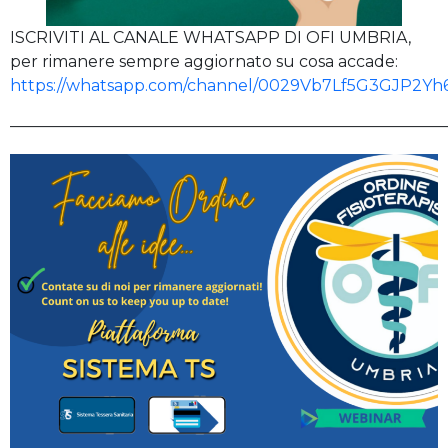
ISCRIVITI AL CANALE WHATSAPP DI OFI UMBRIA,
per rimanere sempre aggiornato su cosa accade:
https://whatsapp.com/channel/0029Vb7Lf5G
3GJP2Yh
———————————————————————————