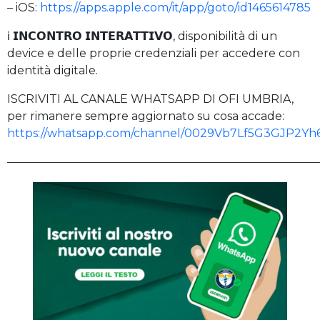
– iOS:
https://apps.apple.com/it/app/goto/id1465614785
ℹ️ 𝗜𝗡𝗖𝗢𝗡𝗧𝗥𝗢 𝗜𝗡𝗧𝗘𝗥𝗔𝗧𝗧𝗜𝗩𝗢, disponibilità di un
device e delle proprie credenziali per accedere con
identità digitale.
ISCRIVITI AL CANALE WHATSAPP DI OFI UMBRIA,
per rimanere sempre aggiornato su cosa accade:
https://whatsapp.com/channel/0029Vb7Lf5G3GJP2Yh
———————————————————————————