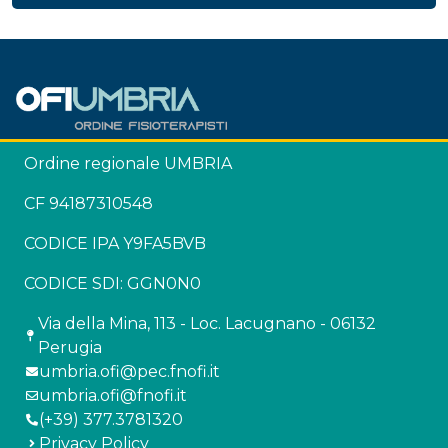
Ordine regionale UMBRIA
CF 94187310548
CODICE IPA Y9FA5BVB
CODICE SDI: GGN0N0
Via della Mina, 113 - Loc. Lacugnano - 06132
Perugia
umbria.ofi@pec.fnofi.it
umbria.ofi@fnofi.it
(+39) 377.3781320
Privacy Policy