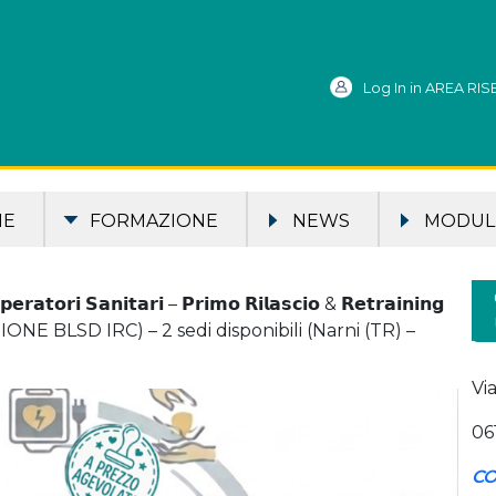
Log In in AREA RI
ME
FORMAZIONE
NEWS
MODULI
𝗼𝗿𝗶 𝗦𝗮𝗻𝗶𝘁𝗮𝗿𝗶 – 𝗣𝗿𝗶𝗺𝗼 𝗥𝗶𝗹𝗮𝘀𝗰𝗶𝗼 & 𝗥𝗲𝘁𝗿𝗮𝗶𝗻𝗶𝗻𝗴
IONE BLSD IRC) – 2 sedi disponibili (Narni (TR) –
Vi
06
CO