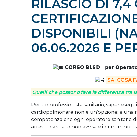
RILASCIO DI 7,4
CERTIFICAZIONE 
DISPONIBILI (NA
06.06.2026 E PE
𝗖𝗢𝗥𝗦𝗢 𝗕𝗟𝗦𝗗 – 𝗽𝗲𝗿 𝗢𝗽𝗲𝗿𝗮𝘁𝗼𝗿𝗶 
SAI COSA F
Quelli che possono fare la differenza tra la
Per un professionista sanitario, saper eseg
cardiopolmonare non è un’opzione: è una res
competenza che ogni operatore sanitario 
arresto cardiaco non avvisa e i primi minuti 