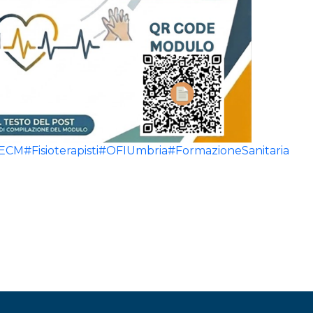
ECM
#Fisioterapisti
#OFIUmbria
#FormazioneSanitaria
#Um