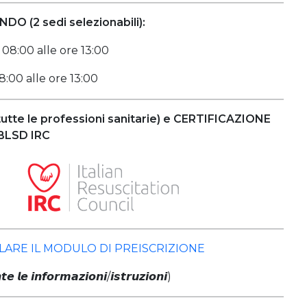
O (2 sedi selezionabili):
 08:00 alle ore 13:00
:00 alle ore 13:00
 tutte le professioni sanitarie) e CERTIFICAZIONE
BLSD IRC
LARE IL MODULO DI PREISCRIZIONE
𝙚 𝙡𝙚 𝙞𝙣𝙛𝙤𝙧𝙢𝙖𝙯𝙞𝙤𝙣𝙞/𝙞𝙨𝙩𝙧𝙪𝙯𝙞𝙤𝙣𝙞)