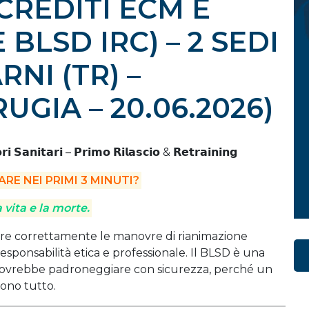
 CREDITI ECM E
BLSD IRC) – 2 SEDI
RNI (TR) –
RUGIA – 20.06.2026)
𝗦𝗮𝗻𝗶𝘁𝗮𝗿𝗶 – 𝗣𝗿𝗶𝗺𝗼 𝗥𝗶𝗹𝗮𝘀𝗰𝗶𝗼 & 𝗥𝗲𝘁𝗿𝗮𝗶𝗻𝗶𝗻𝗴
ARE NEI PRIMI 3 MINUTI?
 vita e la morte.
uire correttamente le manovre di rianimazione
ponsabilità etica e professionale. Il BLSD è una
dovrebbe padroneggiare con sicurezza, perché un
sono tutto.