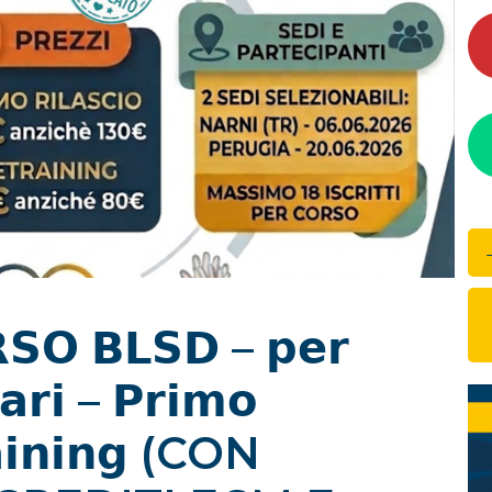
𝗢 𝗕𝗟𝗦𝗗 – 𝗽𝗲𝗿
𝗮𝗿𝗶 – 𝗣𝗿𝗶𝗺𝗼
𝗮𝗶𝗻𝗶𝗻𝗴 (CON