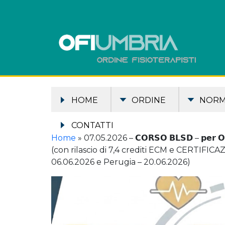
HOME
ORDINE
NOR
CONTATTI
Home
»
07.05.2026 – 𝗖𝗢𝗥𝗦𝗢 𝗕𝗟𝗦𝗗 – 𝗽𝗲𝗿 𝗢𝗽𝗲𝗿𝗮
(con rilascio di 7,4 crediti ECM e CERTIFICAZ
06.06.2026 e Perugia – 20.06.2026)