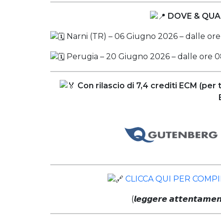
DOVE & QUAND
Narni (TR) – 06 Giugno 2026 – dalle ore
Perugia – 20 Giugno 2026 – dalle ore 08
Con rilascio di 7,4 crediti ECM (per
CLICCA QUI PER COMPI
(𝙡𝙚𝙜𝙜𝙚𝙧𝙚 𝙖𝙩𝙩𝙚𝙣𝙩𝙖𝙢𝙚𝙣𝙩