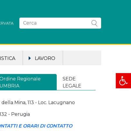
SERVATA
STICA
LAVORO
Apri la
Ordine Regionale
SEDE
UMBRIA
LEGALE
a della Mina, 113 - Loc. Lacugnano
132 - Perugia
NTATTI E ORARI DI CONTATTO