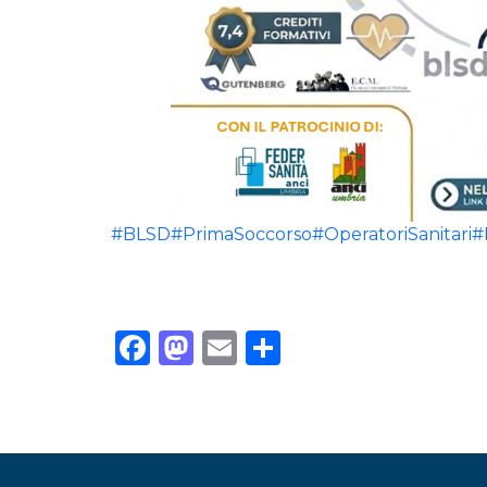
#BLSD
#PrimaSoccorso
#OperatoriSanitari
#
Facebook
Mastodon
Email
Condividi