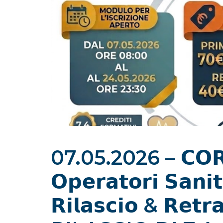
07.05.2026 – 𝗖𝗢𝗥𝗦
𝗢𝗽𝗲𝗿𝗮𝘁𝗼𝗿𝗶 𝗦𝗮𝗻𝗶
𝗥𝗶𝗹𝗮𝘀𝗰𝗶𝗼 & 𝗥𝗲𝘁