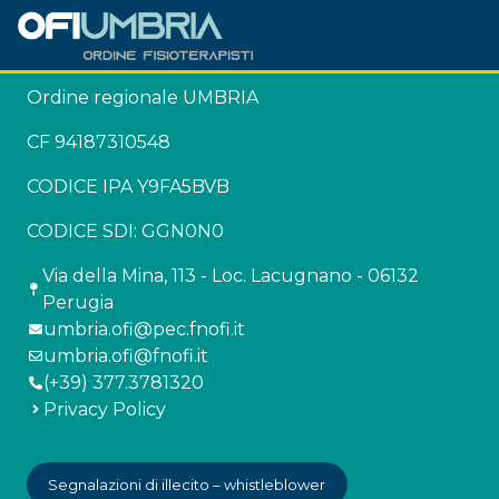
Ordine regionale UMBRIA
CF 94187310548
CODICE IPA Y9FA5BVB
CODICE SDI: GGN0N0
Via della Mina, 113 - Loc. Lacugnano - 06132
Perugia
umbria.ofi@pec.fnofi.it
umbria.ofi@fnofi.it
(+39) 377.3781320
Privacy Policy
Segnalazioni di illecito – whistleblower