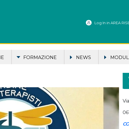
Log In in AREA RI
ME
FORMAZIONE
NEWS
MODULI
Vi
06
CO