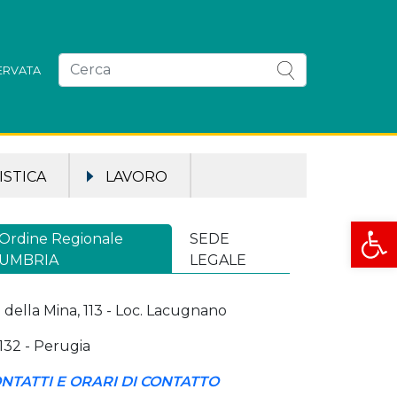
SERVATA
STICA
LAVORO
Apri la
Ordine Regionale
SEDE
UMBRIA
LEGALE
a della Mina, 113 - Loc. Lacugnano
132 - Perugia
NTATTI E ORARI DI CONTATTO