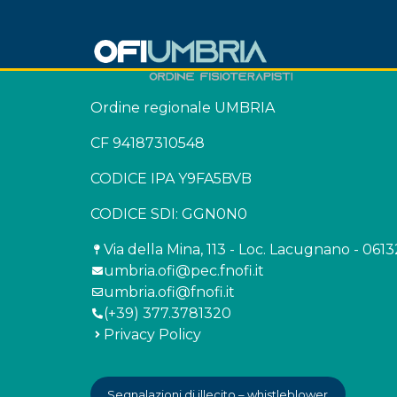
Ordine regionale UMBRIA
CF 94187310548
CODICE IPA Y9FA5BVB
CODICE SDI: GGN0N0
Via della Mina, 113 - Loc. Lacugnano - 061
umbria.ofi@pec.fnofi.it
umbria.ofi@fnofi.it
(+39) 377.3781320
Privacy Policy
Segnalazioni di illecito – whistleblower