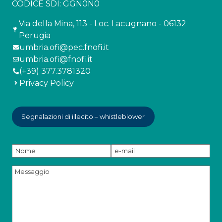
CODICE SDI: GGN0N0
Via della Mina, 113 - Loc. Lacugnano - 06132
Perugia
umbria.ofi@pec.fnofi.it
umbria.ofi@fnofi.it
(+39) 377.3781320
Privacy Policy
Segnalazioni di illecito – whistleblower