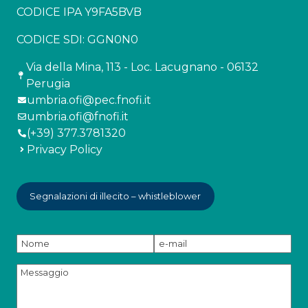
CODICE IPA Y9FA5BVB
CODICE SDI: GGN0N0
Via della Mina, 113 - Loc. Lacugnano - 06132
Perugia
umbria.ofi@pec.fnofi.it
umbria.ofi@fnofi.it
(+39) 377.3781320
Privacy Policy
Segnalazioni di illecito – whistleblower