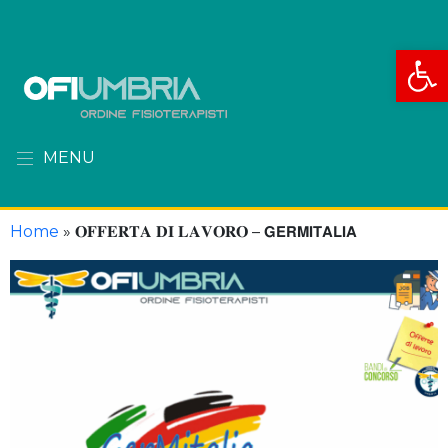
Apri la
MENU
Home
»
𝐎𝐅𝐅𝐄𝐑𝐓𝐀 𝐃𝐈 𝐋𝐀𝐕𝐎𝐑𝐎 – 𝗚𝗘𝗥𝗠𝗜𝗧𝗔𝗟𝗜𝗔