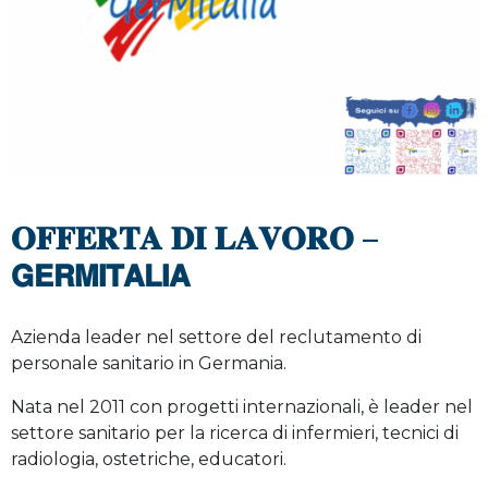
𝐎𝐅𝐅𝐄𝐑𝐓𝐀 𝐃𝐈 𝐋𝐀𝐕𝐎𝐑𝐎 –
𝗚𝗘𝗥𝗠𝗜𝗧𝗔𝗟𝗜𝗔
Azienda leader nel settore del reclutamento di
personale sanitario in Germania.
Nata nel 2011 con progetti internazionali, è leader nel
settore sanitario per la ricerca di infermieri, tecnici di
radiologia, ostetriche, educatori.