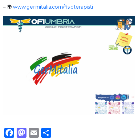
– 🌍
www.germitalia.com/fisioterapisti
Facebook
Mastodon
Email
Condividi