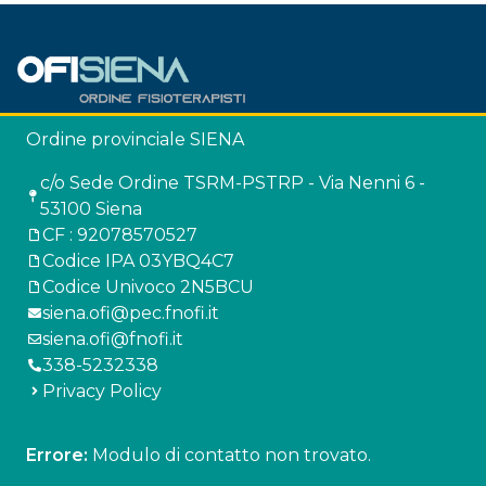
Ordine provinciale SIENA
c/o Sede Ordine TSRM-PSTRP - Via Nenni 6 -
53100 Siena
CF : 92078570527
Codice IPA 03YBQ4C7
Codice Univoco 2N5BCU
siena.ofi@pec.fnofi.it
siena.ofi@fnofi.it
338-5232338
Privacy Policy
Errore:
Modulo di contatto non trovato.