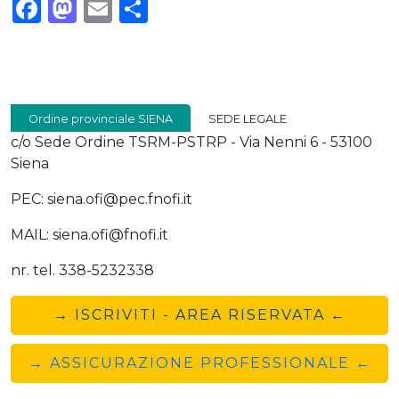
Facebook
Mastodon
Email
Condividi
Ordine provinciale SIENA
SEDE LEGALE
c/o Sede Ordine TSRM-PSTRP - Via Nenni 6 - 53100
Siena
PEC: siena.ofi@pec.fnofi.it
MAIL: siena.ofi@fnofi.it
nr. tel. 338-5232338
→ ISCRIVITI - AREA RISERVATA ←
→ ASSICURAZIONE PROFESSIONALE ←