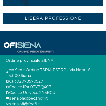
LIBERA PROFESSIONE
Ordine provinciale SIENA
c/o Sede Ordine TSRM-PSTRP - Via Nenni 6 -
53100 Siena
CF : 92078570527
Codice IPA 03YBQ4C7
Codice Univoco 2N5BCU
siena.ofi@pec.fnofi.it
siena.ofi@fnofi.it