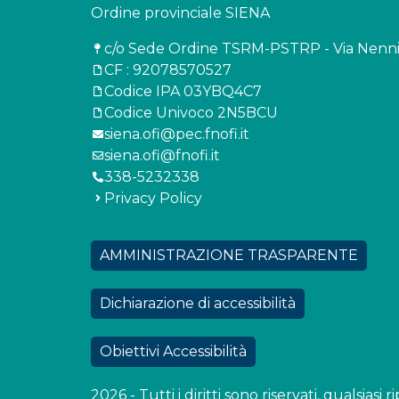
Ordine provinciale SIENA
c/o Sede Ordine TSRM-PSTRP - Via Nenni 
CF : 92078570527
Codice IPA 03YBQ4C7
Codice Univoco 2N5BCU
siena.ofi@pec.fnofi.it
siena.ofi@fnofi.it
338-5232338
Privacy Policy
AMMINISTRAZIONE TRASPARENTE
Dichiarazione di accessibilità
Obiettivi Accessibilità
2026 - Tutti i diritti sono riservati, qualsias