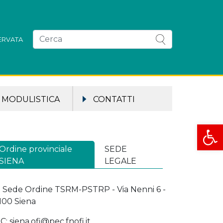
SERVATA
MODULISTICA
CONTATTI
Apri la
Ordine provinciale
SEDE
SIENA
LEGALE
o Sede Ordine TSRM-PSTRP - Via Nenni 6 -
100 Siena
C: siena.ofi@pec.fnofi.it