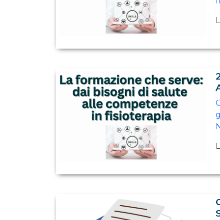
f
L
G
g
N
L