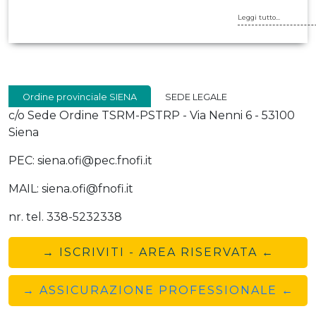
Leggi tutto...
Ordine provinciale SIENA
SEDE LEGALE
c/o Sede Ordine TSRM-PSTRP - Via Nenni 6 - 53100
Siena
PEC: siena.ofi@pec.fnofi.it
MAIL: siena.ofi@fnofi.it
nr. tel. 338-5232338
→ ISCRIVITI - AREA RISERVATA ←
→ ASSICURAZIONE PROFESSIONALE ←