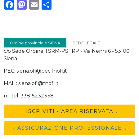
Facebook
Mastodon
Email
Condividi
Ordine provinciale SIENA
SEDE LEGALE
c/o Sede Ordine TSRM-PSTRP - Via Nenni 6 - 53100
Siena
PEC: siena.ofi@pec.fnofi.it
MAIL: siena.ofi@fnofi.it
nr. tel. 338-5232338
→ ISCRIVITI - AREA RISERVATA ←
→ ASSICURAZIONE PROFESSIONALE ←