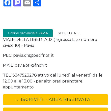
Facebook
Mastodon
Email
Condividi
Ordine provinciale PAVIA
SEDE LEGALE
VIALE DELLA LIBERTA' 12 (ingresso lato numero
civico 10) - Pavia
PEC: pavia.ofi@pec.fnofi.it
MAIL: pavia.ofi@fnofi.it
TEL: 3347523278 attivo dal lunedì al venerdì dalle
12.00 alle 13.00 - per altri orari prenotare
appuntamento
→ ISCRIVITI - AREA RISERVATA ←