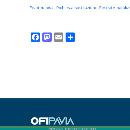
Fisioterapista_Richiesta-sostituzione_FestivitA-natali
Facebook
Mastodon
Email
Condividi