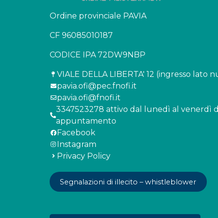
Ordine provinciale PAVIA
CF 96085010187
CODICE IPA 72DW9NBP
VIALE DELLA LIBERTA' 12 (ingresso lato nu
pavia.ofi@pec.fnofi.it
pavia.ofi@fnofi.it
3347523278 attivo dal lunedì al venerdì dal
appuntamento
Facebook
Instagram
Privacy Policy
Segnalazioni di illecito – whistleblower