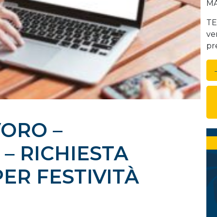
MA
TE
ven
pr
VORO –
 – RICHIESTA
ER FESTIVITÀ