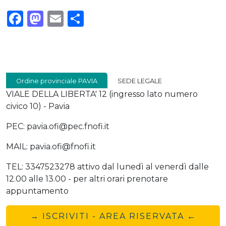
Facebook
Mastodon
Email
Condividi
Ordine provinciale PAVIA
SEDE LEGALE
VIALE DELLA LIBERTA' 12 (ingresso lato numero
civico 10) - Pavia
PEC: pavia.ofi@pec.fnofi.it
MAIL: pavia.ofi@fnofi.it
TEL: 3347523278 attivo dal lunedì al venerdì dalle
12.00 alle 13.00 - per altri orari prenotare
appuntamento
→ ISCRIVITI - AREA RISERVATA ←