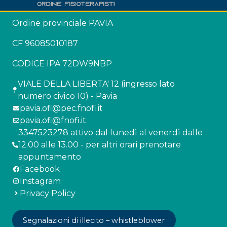
Ordine provinciale PAVIA
CF 96085010187
CODICE IPA 72DW9NBP
VIALE DELLA LIBERTA' 12 (ingresso lato
numero civico 10) - Pavia
pavia.ofi@pec.fnofi.it
pavia.ofi@fnofi.it
3347523278 attivo dal lunedì al venerdì dalle
12.00 alle 13.00 - per altri orari prenotare
appuntamento
Facebook
Instagram
Privacy Policy
Segnalazioni di illecito – whistleblower