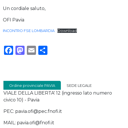
Un cordiale saluto,
OFI Pavia
INCONTRO FSE LOMBARDIA
Download
Facebook
Mastodon
Email
Condividi
Ordine provinciale PAVIA
SEDE LEGALE
VIALE DELLA LIBERTA' 12 (ingresso lato numero
civico 10) - Pavia
PEC: pavia.ofi@pec.fnofi.it
MAIL: pavia.ofi@fnofi.it