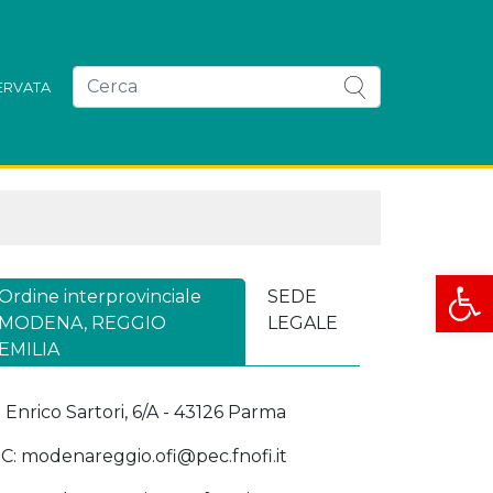
SERVATA
Apri la
Ordine interprovinciale
SEDE
MODENA, REGGIO
LEGALE
EMILIA
a Enrico Sartori, 6/A - 43126 Parma
C: modenareggio.ofi@pec.fnofi.it