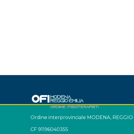
Ordine interprovinciale MODENA, REGGIO
CF 91196040355