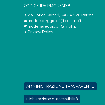
CODICE IPA RMOK3MX8
Via Enrico Sartori, 6/A - 43126 Parma
modenareggio.ofi@pec.fnofi.it
modenareggio.ofi@fnofi.it
Privac
y
Policy
AMMINISTRAZIONE TRASPARENTE
Dichiarazione di accessibilità