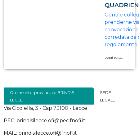
QUADRIENN
Gentile colleg
prenderne visi
convocazione
corredata da 
regolamento 
Leggi tutto...
Ordine interprovinciale BRINDISI,
SEDE
LECCE
LEGALE
Via Cicolella, 3 - Cap 73100 - Lecce
PEC: brindisilecce.ofi@pec.fnofi.it
MAIL: brindisilecce.ofi@fnofi.it