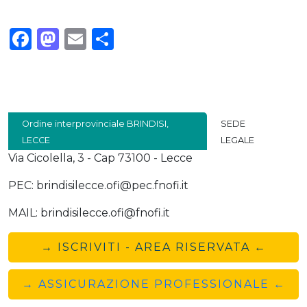
Facebook
Mastodon
Email
Condividi
Ordine interprovinciale BRINDISI,
SEDE
LECCE
LEGALE
Via Cicolella, 3 - Cap 73100 - Lecce
PEC: brindisilecce.ofi@pec.fnofi.it
MAIL: brindisilecce.ofi@fnofi.it
→ ISCRIVITI - AREA RISERVATA ←
→ ASSICURAZIONE PROFESSIONALE ←