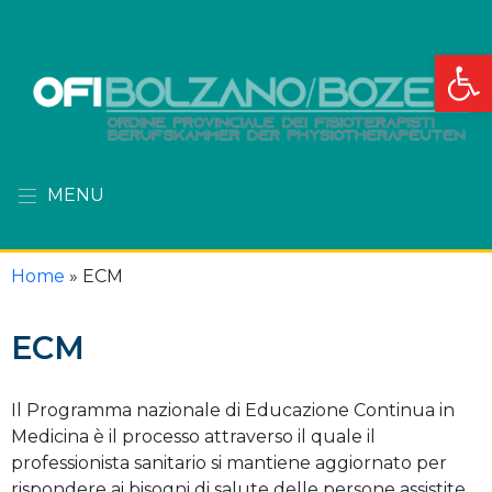
Apri la
MENU
Home
»
ECM
ECM
Il Programma nazionale di Educazione Continua in
Medicina è il processo attraverso il quale il
professionista sanitario si mantiene aggiornato per
rispondere ai bisogni di salute delle persone assistite,