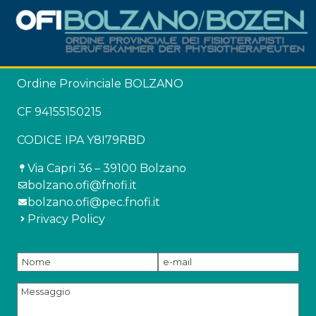
Ordine Provinciale BOLZANO
CF 94155150215
CODICE IPA Y8I79RBD
Via Capri 36 – 39100 Bolzano
bolzano.ofi@fnofi.it
bolzano.ofi@pec.fnofi.it
Privacy Policy