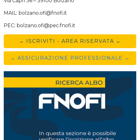
Via Capri 36 – 39100 Bolzano
MAIL: bolzano.ofi@fnofi.it
PEC: bolzano.ofi@pec.fnofi.it
→ ISCRIVITI - AREA RISERVATA ←
→ ASSICURAZIONE PROFESSIONALE ←