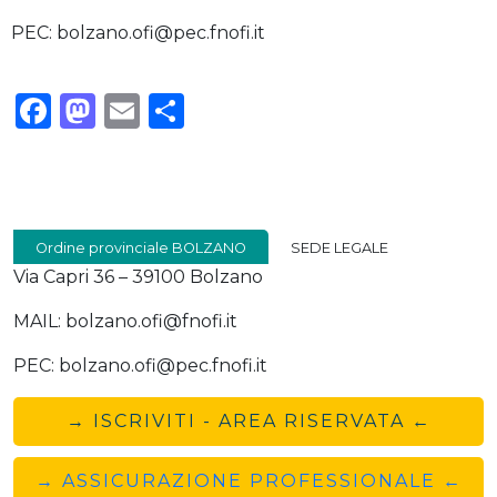
PEC: bolzano.ofi@pec.fnofi.it
Facebook
Mastodon
Email
Condividi
Ordine provinciale BOLZANO
SEDE LEGALE
Via Capri 36 – 39100 Bolzano
MAIL: bolzano.ofi@fnofi.it
PEC: bolzano.ofi@pec.fnofi.it
→ ISCRIVITI - AREA RISERVATA ←
→ ASSICURAZIONE PROFESSIONALE ←