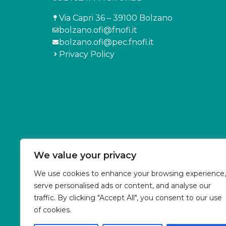
Via Capri 36 – 39100 Bolzano
bolzano.ofi@fnofi.it
bolzano.ofi@pec.fnofi.it
Privacy Policy
We value your privacy
AMMINISTRAZIONE TRASPARENTE
We use cookies to enhance your browsing experience,
serve personalised ads or content, and analyse our
traffic. By clicking "Accept All", you consent to our use
Dichiarazione di accessibilità
of cookies.
Obiettivi Accessibilità