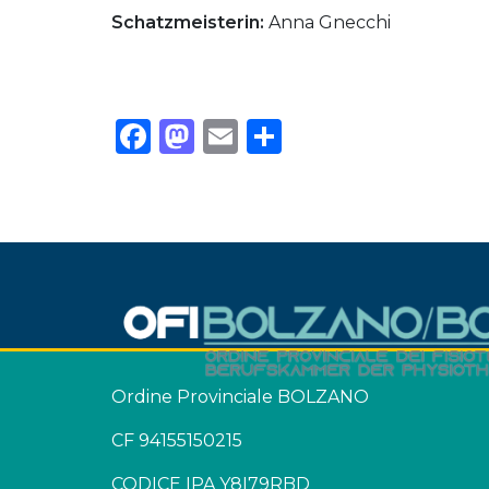
Schatzmeisterin:
Anna Gnecchi
Facebook
Mastodon
Email
Condividi
Ordine Provinciale BOLZANO
CF 94155150215
CODICE IPA Y8I79RBD