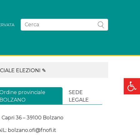
SERVATA
CIALE ELEZIONI ✎
Apri la
Ordine provinciale
SEDE
BOLZANO
LEGALE
a Capri 36 – 39100 Bolzano
IL: bolzano.ofi@fnofi.it