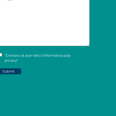
"Dichiaro di aver letto l'
informativa sulla
privacy
"