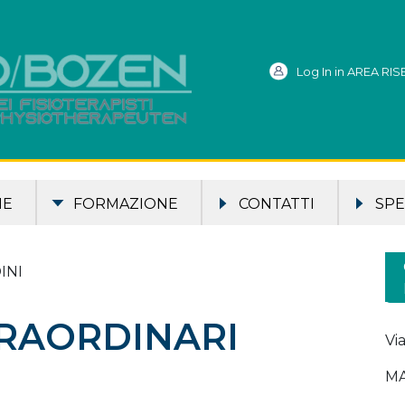
Log In in AREA RI
ME
FORMAZIONE
CONTATTI
SPE
INI
RAORDINARI
Vi
MA