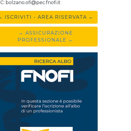
C: bolzano.ofi@pec.fnofi.it
→ ISCRIVITI - AREA RISERVATA ←
→ ASSICURAZIONE
PROFESSIONALE ←