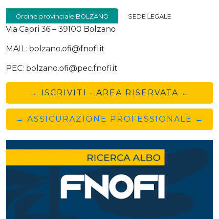
Ordine provinciale BOLZANO
SEDE LEGALE
Via Capri 36 – 39100 Bolzano
MAIL: bolzano.ofi@fnofi.it
PEC: bolzano.ofi@pec.fnofi.it
→ ISCRIVITI - AREA RISERVATA ←
→ ASSICURAZIONE PROFESSIONALE ←