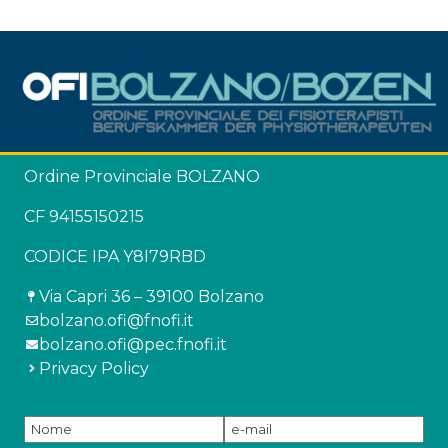
Ordine Provinciale BOLZANO
CF 94155150215
CODICE IPA Y8I79RBD
Via Capri 36 – 39100 Bolzano
bolzano.ofi@fnofi.it
bolzano.ofi@pec.fnofi.it
Privacy Policy