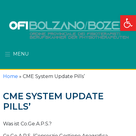
Apri la
MENU
Home
»
CME System Update Pills’
CME SYSTEM UPDATE
PILLS’
Was ist Co.Ge.A.P.S.?
Co.Ge.A.P.S. (Consorzio Gestione Anagrafica