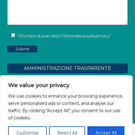
"Dichiaro di aver letto l'
informativa sulla privacy
"
AMMINISTRAZIONE TRASPARENTE
Dichiarazione di accessibilità
We value your privacy
We use cookies to enhance your browsing experience,
Obiettivi Accessibilità
serve personalised ads or content, and analyse our
traffic. By clicking "Accept All", you consent to our use
2026 - Tutti i diritti sono riservati, qualsiasi
of cookies.
riproduzione, anche parziale, senza
autorizzazione scritta รจ vietata
Customise
Reject All
Accept All