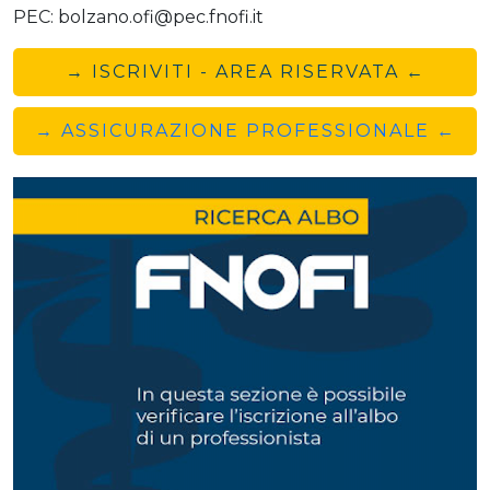
PEC: bolzano.ofi@pec.fnofi.it
→ ISCRIVITI - AREA RISERVATA ←
→ ASSICURAZIONE PROFESSIONALE ←