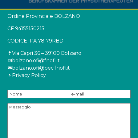
Ordine Provinciale BOLZANO
CF 94155150215
CODICE IPA Y8I79RBD
Via Capri 36 – 39100 Bolzano
bolzano.ofi@fnofi.it
bolzano.ofi@pec.fnofi.it
Privacy Policy