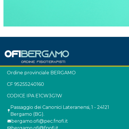
Ordine provinciale BERGAMO
CF 95255240160
CODICE IPA E1CW3G1W
Passaggio dei Canonici Lateranensi, 1 - 24121
Bergamo (BG).
bergamo.ofi@pec.fnofi.it
bergamo.ofi@fnofi.it