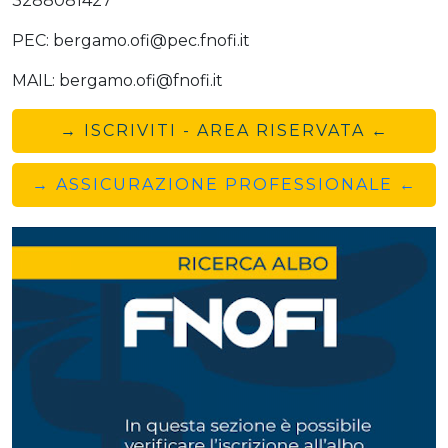
3288081427
PEC: bergamo.ofi@pec.fnofi.it
MAIL: bergamo.ofi@fnofi.it
→ ISCRIVITI - AREA RISERVATA ←
→ ASSICURAZIONE PROFESSIONALE ←