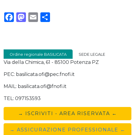
Facebook
Mastodon
Email
Condividi
Ordine regionale BASILICATA
SEDE LEGALE
Via della Chimica, 61 - 85100 Potenza PZ
PEC: basilicata.ofi@pec.fnofi.it
MAIL: basilicata.ofi@fnofi.it
TEL: 097153593
→ ISCRIVITI - AREA RISERVATA ←
→ ASSICURAZIONE PROFESSIONALE ←