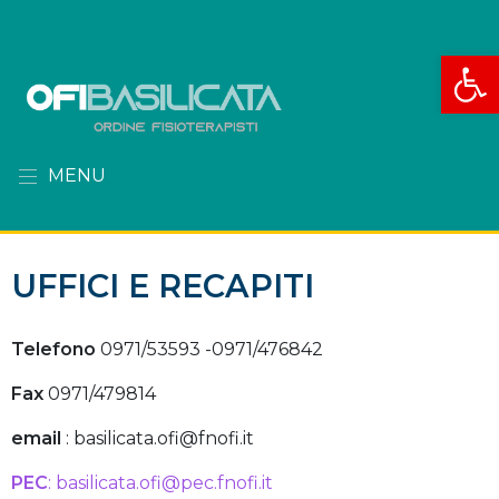
Apri la
MENU
UFFICI E RECAPITI
Telefono
0971/53593 -0971/476842
Fax
0971/479814
email
: basilicata.ofi@fnofi.it
PEC
: basilicata.ofi@pec.fnofi.it