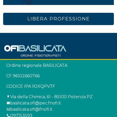
LIBERA PROFESSIONE
Ordine regionale BASILICATA
CF 96102660766
CODICE IPA RJXQPV7F
Via della Chimica, 61 - 85100 Potenza PZ
basilicata.ofi@pec.fnofi.it
basilicata.ofi@fnofi.it
097153593