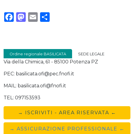
Facebook
Mastodon
Email
Condividi
Ordine regionale BASILICATA
SEDE LEGALE
Via della Chimica, 61 - 85100 Potenza PZ
PEC: basilicata.ofi@pec.fnofi.it
MAIL: basilicata.ofi@fnofi.it
TEL: 097153593
→ ISCRIVITI - AREA RISERVATA ←
→ ASSICURAZIONE PROFESSIONALE ←