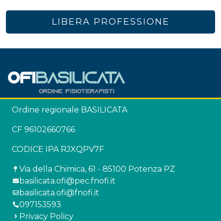
LIBERA PROFESSIONE
Ordine regionale BASILICATA
CF 96102660766
CODICE IPA RJXQPV7F
Via della Chimica, 61 - 85100 Potenza PZ
basilicata.ofi@pec.fnofi.it
basilicata.ofi@fnofi.it
097153593
Privacy Policy