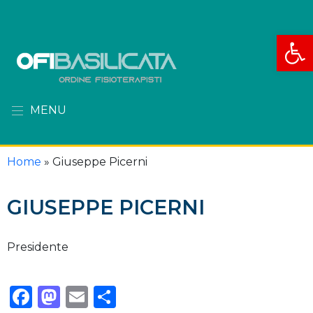
Apri la
MENU
Home
»
Giuseppe Picerni
GIUSEPPE PICERNI
Presidente
Facebook
Mastodon
Email
Condividi