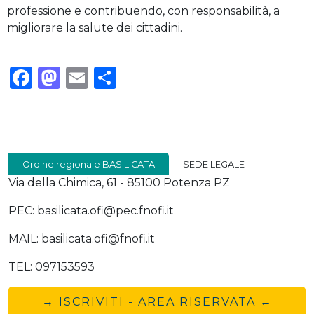
professione e contribuendo, con responsabilità, a
migliorare la salute dei cittadini.
Facebook
Mastodon
Email
Condividi
Ordine regionale BASILICATA
SEDE LEGALE
Via della Chimica, 61 - 85100 Potenza PZ
PEC: basilicata.ofi@pec.fnofi.it
MAIL: basilicata.ofi@fnofi.it
TEL: 097153593
→ ISCRIVITI - AREA RISERVATA ←