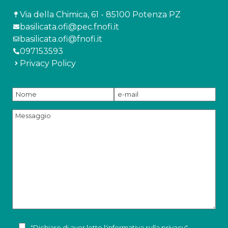
Via della Chimica, 61 - 85100 Potenza PZ
basilicata.ofi@pec.fnofi.it
basilicata.ofi@fnofi.it
097153593
Privacy Policy
"Dichiaro di aver letto l'
informativa sulla privacy
"