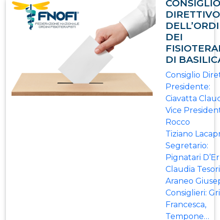
CONSIGLI
DIRETTIVO
DELL’ORD
DEI
FISIOTERA
DI BASILI
Consiglio Diret
Presidente:
Ciavatta Clau
Vice Presiden
Rocco
Tiziano Lacap
Segretario:
Pignatari D’Er
Claudia Tesori
Araneo Giuse
Consiglieri: Gr
Francesca,
Tempone…