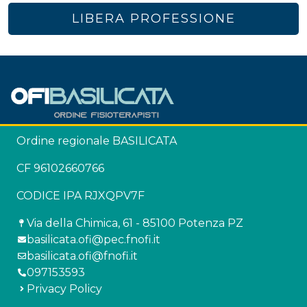
LIBERA PROFESSIONE
Ordine regionale BASILICATA
CF 96102660766
CODICE IPA RJXQPV7F
Via della Chimica, 61 - 85100 Potenza PZ
basilicata.ofi@pec.fnofi.it
basilicata.ofi@fnofi.it
097153593
Privacy Policy