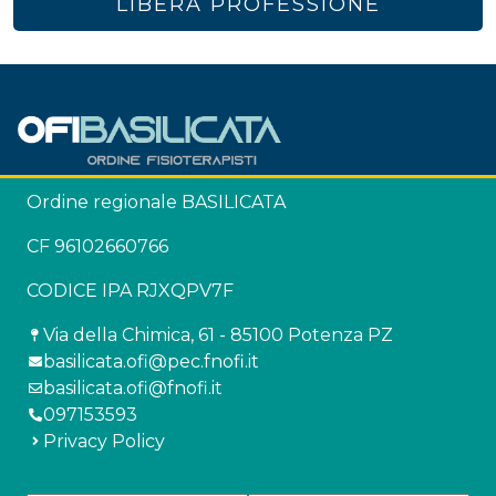
LIBERA PROFESSIONE
Ordine regionale BASILICATA
CF 96102660766
CODICE IPA RJXQPV7F
Via della Chimica, 61 - 85100 Potenza PZ
basilicata.ofi@pec.fnofi.it
basilicata.ofi@fnofi.it
097153593
Privacy Policy