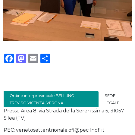
Facebook
Mastodon
Email
Condividi
Ordine interprovinciale BELLUNO,
SEDE
TREVISO,VICENZA, VERONA
LEGALE
Presso Area 8, via Strada della Serenissima 5, 31057
Silea (TV)
PEC: venetosettentrionale.ofi@pec.fnofi.it