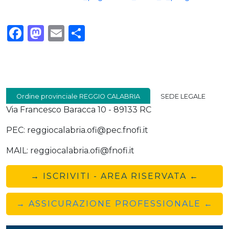
Facebook
Mastodon
Email
Condividi
Ordine provinciale REGGIO CALABRIA
SEDE LEGALE
Via Francesco Baracca 10 - 89133 RC
PEC: reggiocalabria.ofi@pec.fnofi.it
MAIL: reggiocalabria.ofi@fnofi.it
→ ISCRIVITI - AREA RISERVATA ←
→ ASSICURAZIONE PROFESSIONALE ←