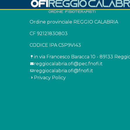
Ordine provinciale REGGIO CALABRIA
CF 92121830803
CODICE IPA C5P9VI43
in via Francesco Baracca 10 - 89133 Reggi
reggiocalabria.ofi@pec.fnofi.it
reggiocalabria.ofi@fnofi.it
Privacy Policy