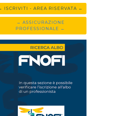
→ ISCRIVITI - AREA RISERVATA ←
→ ASSICURAZIONE
PROFESSIONALE ←