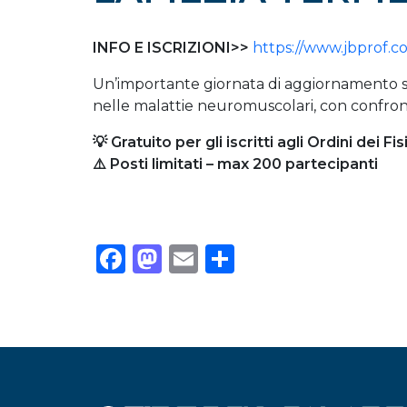
INFO E ISCRIZIONI>>
https://www.jbprof.c
Un’importante giornata di aggiornamento su
nelle malattie neuromuscolari, con confronto 
💡 Gratuito per gli iscritti agli Ordini dei Fi
⚠️ Posti limitati – max 200 partecipanti
Facebook
Mastodon
Email
Condividi