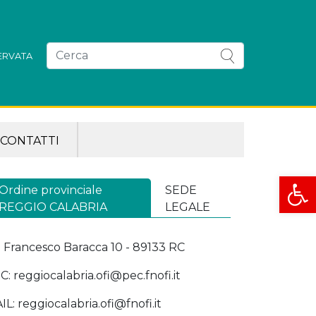
SERVATA
CONTATTI
Apri la
Ordine provinciale
SEDE
REGGIO CALABRIA
LEGALE
a Francesco Baracca 10 - 89133 RC
C: reggiocalabria.ofi@pec.fnofi.it
IL: reggiocalabria.ofi@fnofi.it