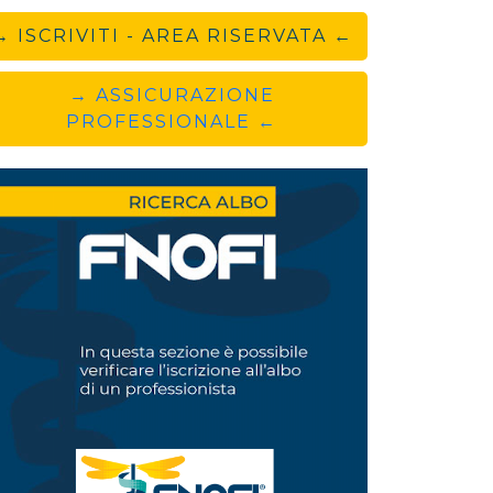
→ ISCRIVITI - AREA RISERVATA ←
→ ASSICURAZIONE
PROFESSIONALE ←