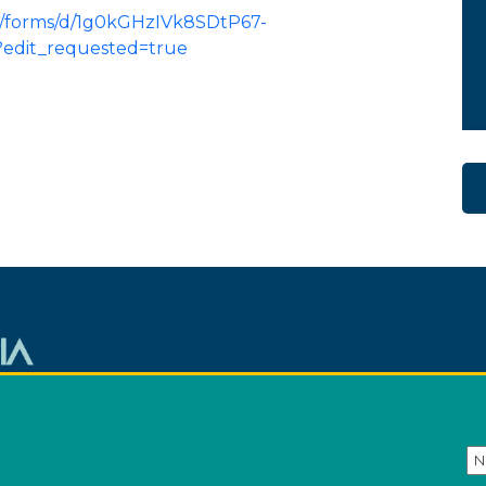
om/forms/d/1g0kGHzIVk8SDtP67-
edit_requested=true