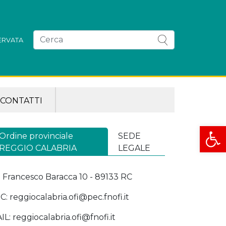
SERVATA
CONTATTI
Apri la
Ordine provinciale
SEDE
REGGIO CALABRIA
LEGALE
a Francesco Baracca 10 - 89133 RC
C: reggiocalabria.ofi@pec.fnofi.it
IL: reggiocalabria.ofi@fnofi.it