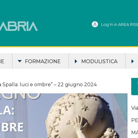
Log In in AREA RI
ME
FORMAZIONE
MODULISTICA
 Spalla: luci e ombre” – 22 giugno 2024
Vi
PE
MA