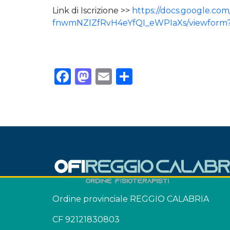
Link di Iscrizione >>
https://docs.google.c
fnwmNZIZfRvH4eYfQI_eWPIaXs/viewform?
Facebook
Mastodon
Email
Condividi
Ordine provinciale REGGIO CALABRIA
CF 92121830803