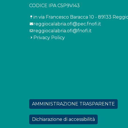
CODICE IPA C5P9VI43
in via Francesco Baracca 10 - 89133 Reggi
reggiocalabria.ofi@pec.fnofi.it
reggiocalabria.ofi@fnofi.it
Privacy Policy
AMMINISTRAZIONE TRASPARENTE
Dichiarazione di accessibilità