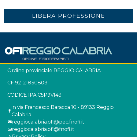
LIBERA PROFESSIONE
Ordine provinciale REGGIO CALABRIA
CF 92121830803
CODICE IPA C5P9VI43
in via Francesco Baracca 10 - 89133 Reggio
Calabria
reggiocalabria.ofi@pec.fnofi.it
reggiocalabria.ofi@fnofi.it
Privacy Policy