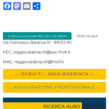
Facebook
Mastodon
Email
Condividi
Ordine provinciale REGGIO CALABRIA
SEDE LEGALE
Via Francesco Baracca 10 - 89133 RC
PEC: reggiocalabria.ofi@pec.fnofi.it
MAIL: reggiocalabria.ofi@fnofi.it
→ ISCRIVITI - AREA RISERVATA ←
→ ASSICURAZIONE PROFESSIONALE ←