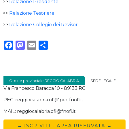
>>
Relazione Presidente
>>
Relazione Tesoriere
>>
Relazione Collegio dei Revisori
Facebook
Mastodon
Email
Condividi
Ordine provinciale REGGIO CALABRIA
SEDE LEGALE
Via Francesco Baracca 10 - 89133 RC
PEC: reggiocalabria.ofi@pec.fnofi.it
MAIL: reggiocalabria.ofi@fnofi.it
→ ISCRIVITI - AREA RISERVATA ←