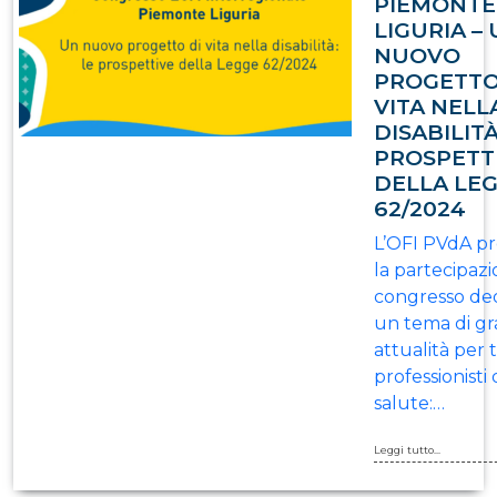
PIEMONTE
LIGURIA –
NUOVO
PROGETTO
VITA NELL
DISABILITÀ
PROSPETT
DELLA LE
62/2024
L’OFI PVdA 
la partecipazi
congresso ded
un tema di g
attualità per t
professionisti 
salute:…
Leggi tutto...