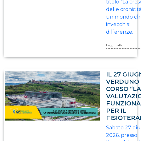
titolo “La cres
delle cronicità
un mondo ch
invecchia:
differenze…
Leggi tutto...
IL 27 GIUG
VERDUNO 
CORSO “LA
VALUTAZI
FUNZIONA
PER IL
FISIOTERA
Sabato 27 gi
2026, presso