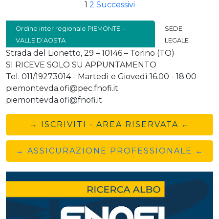
PAGINAZIONE
1
2
Successivi
DEGLI
Ordine inter regionale PIEMONTE –
SEDE
ARTICOLI
VALLE D’AOSTA
LEGALE
Strada del Lionetto, 29 – 10146 – Torino (TO)
SI RICEVE SOLO SU APPUNTAMENTO
Tel. 011/19273014 - Martedì e Giovedì 16.00 - 18.00
piemontevda.ofi@pec.fnofi.it
piemontevda.ofi@fnofi.it
→ ISCRIVITI - AREA RISERVATA ←
→ ASSICURAZIONE PROFESSIONALE ←