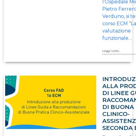
l’Ospedale Mi
Pietro Ferrero
Verduno, si ter
corso ECM “L
valutazione
funzionale…
Leggi tutto...
INTRODUZ
ALLA PRO
DI LINEE G
RACCOMAN
DI BUONA 
CLINICO-
ASSISTENZ
SECONDA 