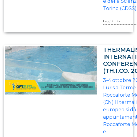
e della Scienz
Torino (CDSS)
Leggi tutto...
THERMALI
INTERNAT
CONFERE
(TH.I.CO. 2
3-4 ottobre 2
Lurisia Terme
Roccaforte M
(CN) Il terma
europeo si dà
appuntament
Roccaforte M
e…