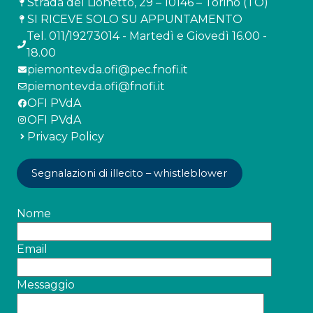
Strada del Lionetto, 29 – 10146 – Torino (TO)
SI RICEVE SOLO SU APPUNTAMENTO
Tel. 011/19273014 - Martedì e Giovedì 16.00 -
18.00
piemontevda.ofi@pec.fnofi.it
piemontevda.ofi@fnofi.it
OFI PVdA
OFI PVdA
Privacy Policy
Segnalazioni di illecito – whistleblower
Nome
Email
Messaggio